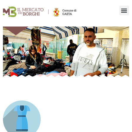
Gaeta – il mercato dei borghi
I banchi del mercato